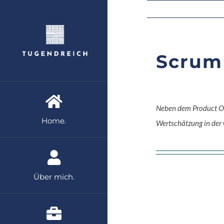
Zum
Inhalt
springen
Scrum 
Neben dem Product Own
Home.
Wertschätzung in der 
Über mich.