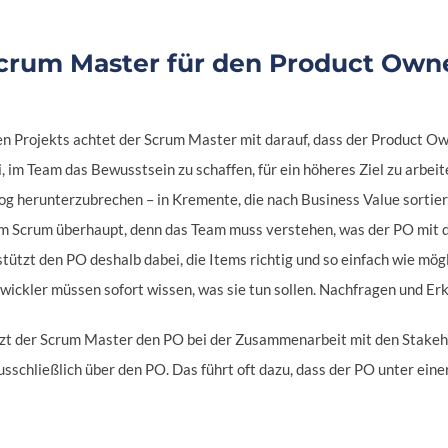
crum Master für den Product Owne
en Projekts achtet der Scrum Master mit darauf, dass der Product Ow
i, im Team das Bewusstsein zu schaffen, für ein höheres Ziel zu arbei
og herunterzubrechen – in Kremente, die nach Business Value sortier
im Scrum überhaupt, denn das Team muss verstehen, was der PO mit d
ützt den PO deshalb dabei, die Items richtig und so einfach wie mögli
wickler müssen sofort wissen, was sie tun sollen. Nachfragen und Erk
t der Scrum Master den PO bei der Zusammenarbeit mit den Stakeh
usschließlich über den PO. Das führt oft dazu, dass der PO unter ein