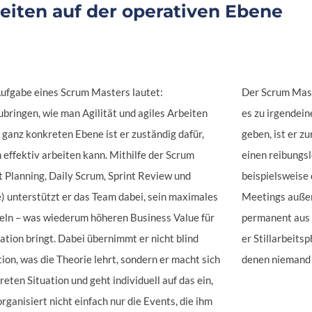
eiten auf der operativen Ebene
ufgabe eines Scrum Masters lautet:
Der Scrum Maste
bringen, wie man Agilität und agiles Arbeiten
es zu irgendein
 ganz konkreten Ebene ist er zuständig dafür,
geben, ist er z
effektiv arbeiten kann. Mithilfe der Scrum
einen reibungs
nt Planning, Daily Scrum, Sprint Review und
beispielsweise d
) unterstützt er das Team dabei, sein maximales
Meetings außer
keln – was wiederum höheren Business Value für
permanent aus 
tion bringt. Dabei übernimmt er nicht blind
er Stillarbeits
tion, was die Theorie lehrt, sondern er macht sich
denen niemand a
reten Situation und geht individuell auf das ein,
organisiert nicht einfach nur die Events, die ihm