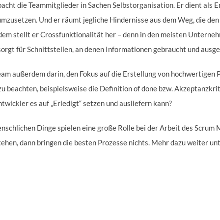
cht die Teammitglieder in Sachen Selbstorganisation. Er dient als En
mzusetzen. Und er räumt jegliche Hindernisse aus dem Weg, die den 
dem stellt er Crossfunktionalität her – denn in den meisten Unterne
sorgt für Schnittstellen, an denen Informationen gebraucht und aus
Team außerdem darin, den Fokus auf die Erstellung von hochwertigen
u beachten, beispielsweise die Definition of done bzw. Akzeptanzkri
ntwickler es auf „Erledigt“ setzen und ausliefern kann?
nschlichen Dinge spielen eine große Rolle bei der Arbeit des Scrum
tehen, dann bringen die besten Prozesse nichts. Mehr dazu weiter un